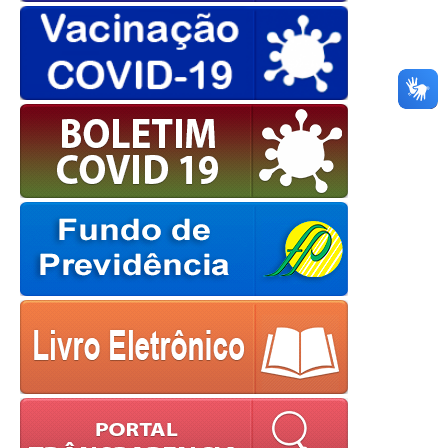
OK
European Commission |
Cookies Policy
powered by
WPCookiePro