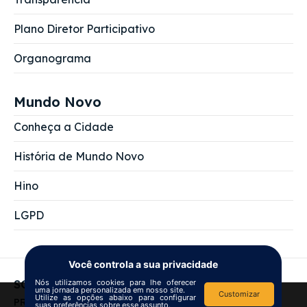
Plano Diretor Participativo
Organograma
Mundo Novo
Conheça a Cidade
História de Mundo Novo
Hino
LGPD
Você controla a sua privacidade
Nós utilizamos cookies para lhe oferecer
SOBRE NÓS
uma jornada personalizada em nosso site.
Customizar
Utilize as opções abaixo para configurar
We use
cookies
to improve your
PREFEITURA MUNICIPAL DE MUNDO NOVO
suas preferências sobre esse assunto.