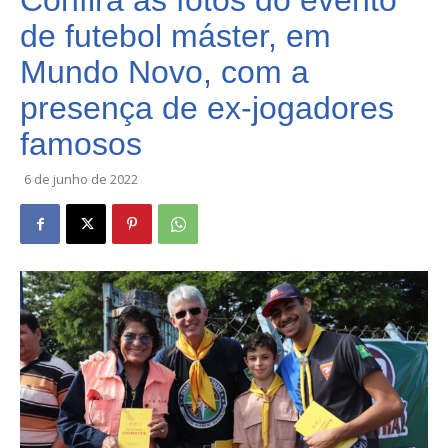
Confira as fotos do evento
de futebol máster, em
Mundo Novo, com a
presença de ex-jogadores
famosos
6 de junho de 2022