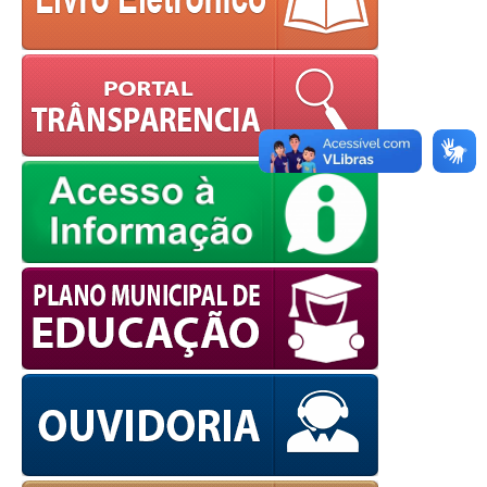
OK
European Commission |
Cookies Policy
powered by
WPCookiePro