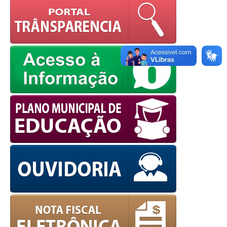
OK
European Commission |
Cookies Policy
powered by
WPCookiePro