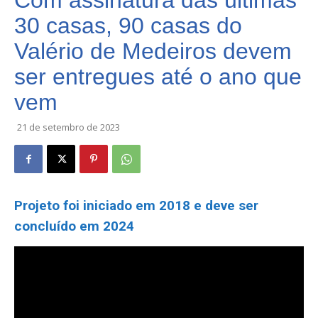
Com assinatura das últimas
30 casas, 90 casas do
Valério de Medeiros devem
ser entregues até o ano que
vem
21 de setembro de 2023
Projeto foi iniciado em 2018 e deve ser
concluído em 2024