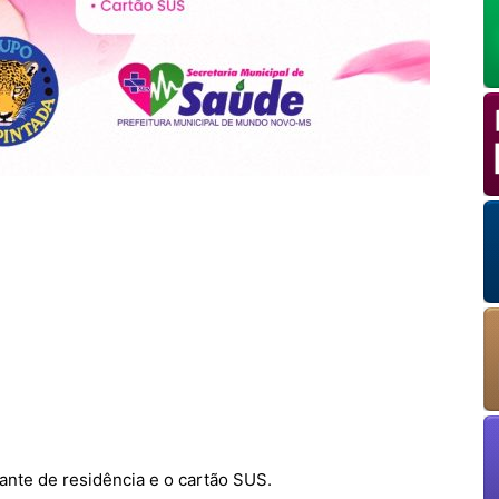
OK
European Commission | Cookies Policy
powered by
WPCookiePro
nte de residência e o cartão SUS.