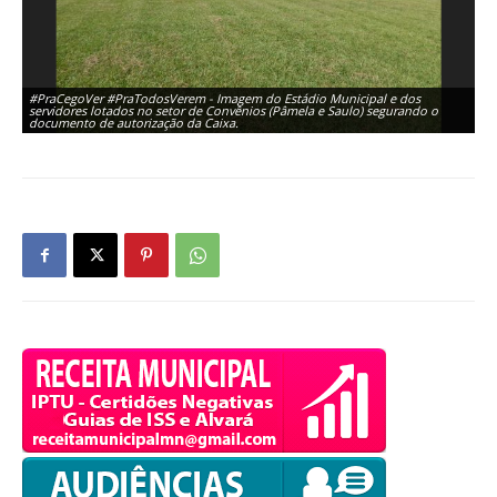
#PraCegoVer #PraTodosVerem - Imagem do Estádio Municipal e dos
servidores lotados no setor de Convênios (Pâmela e Saulo) segurando o
documento de autorização da Caixa.