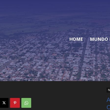
HOME
MUNDO 
N
A
C