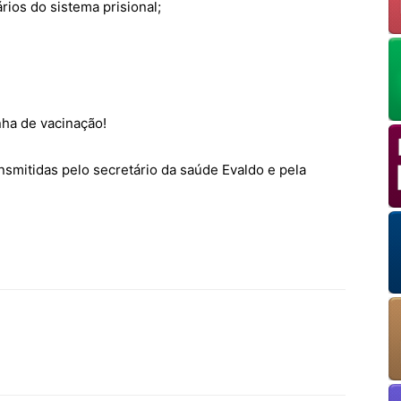
rios do sistema prisional;
OK
nha de vacinação!
European Commission | Cookies Policy
nsmitidas pelo secretário da saúde Evaldo e pela
powered by
WPCookiePro