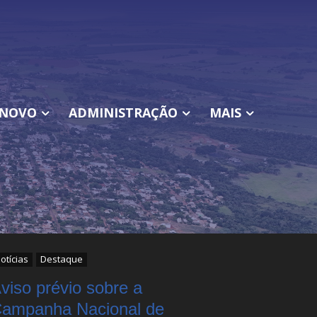
NOVO
ADMINISTRAÇÃO
MAIS
otícias
Destaque
viso prévio sobre a
ampanha Nacional de