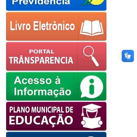
OK
European Commission |
Cookies Policy
powered by
WPCookiePro