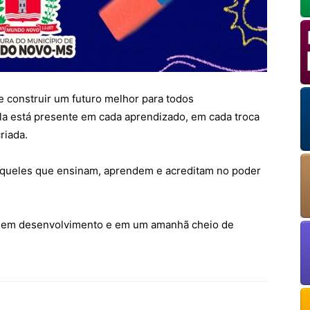
OK
European Commission | Cookies Policy
e construir um futuro melhor para todos
ela está presente em cada aprendizado, em cada troca
riada.
aqueles que ensinam, aprendem e acreditam no poder
s, em desenvolvimento e em um amanhã cheio de
powered by
WPCookiePro