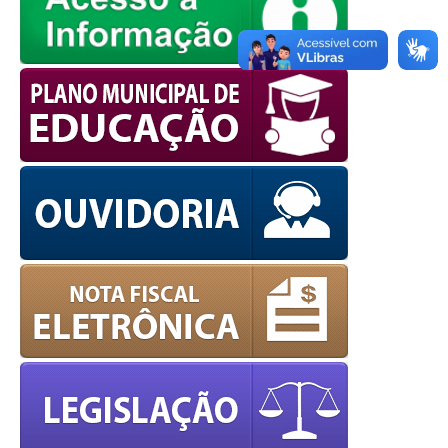
European Commission |
Cookies Policy
powered by
WPCookiePro