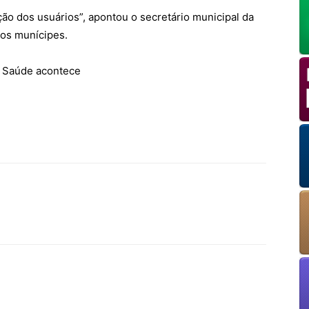
ão dos usuários”, apontou o secretário municipal da
aos munícipes.
OK
e Saúde acontece
European Commission | Cookies Policy
powered by
WPCookiePro