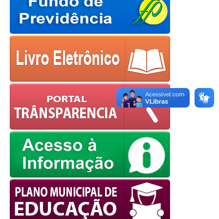
OK
European Commission |
Cookies Policy
powered by
WPCookiePro