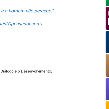
 e o homem não percebe.”
OK
ieri
(Opensador.com)
European Commission | Cookies Policy
o Diálogo e o Desenvolvimento;
powered by
WPCookiePro