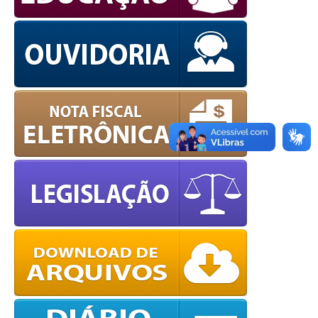
OK
European Commission |
Cookies Policy
powered by
WPCookiePro