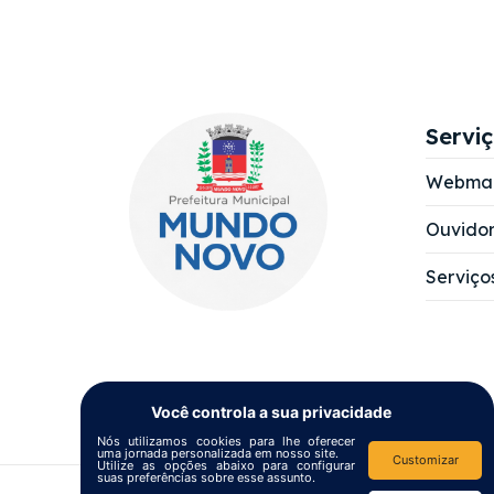
Servi
Webmai
Ouvidor
Serviço
Você controla a sua privacidade
Nós utilizamos cookies para lhe oferecer
uma jornada personalizada em nosso site.
Customizar
Utilize as opções abaixo para configurar
suas preferências sobre esse assunto.