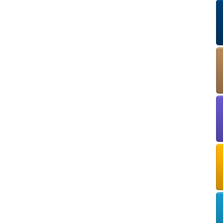
European Commission | Cookies Policy
powered by
WPCookiePro