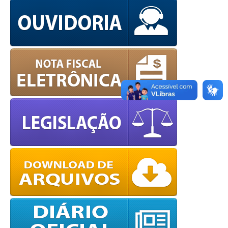
OK
European Commission |
Cookies Policy
powered by
WPCookiePro