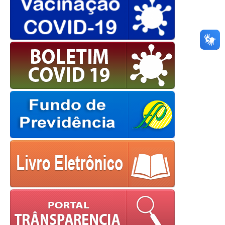
European Commission |
Cookies Policy
powered by
WPCookiePro