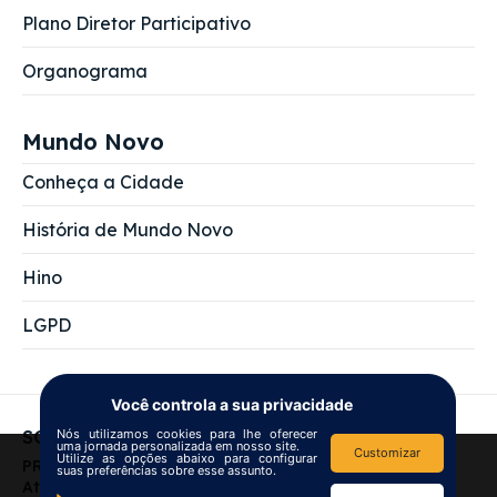
Plano Diretor Participativo
Organograma
Mundo Novo
Conheça a Cidade
História de Mundo Novo
Hino
LGPD
Você controla a sua privacidade
SOBRE NÓS
Nós utilizamos cookies para lhe oferecer
uma jornada personalizada em nosso site.
Customizar
Utilize as opções abaixo para configurar
We use
cookies
to improve your
PREFEITURA MUNICIPAL DE MUNDO NOVO
suas preferências sobre esse assunto.
navigation experience and
Atendimento das 7:00 às 13:00