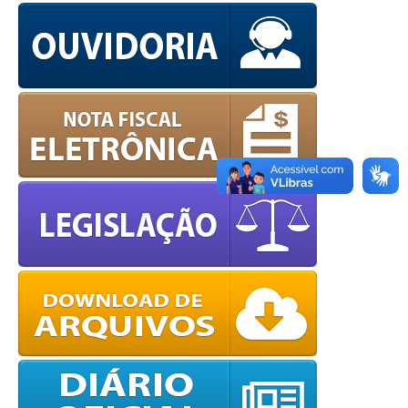
OK
European Commission |
Cookies Policy
powered by
WPCookiePro