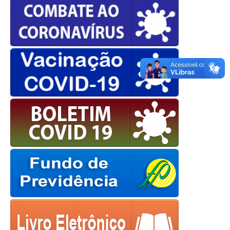
OK
European Commission |
Cookies Policy
powered by
WPCookiePro