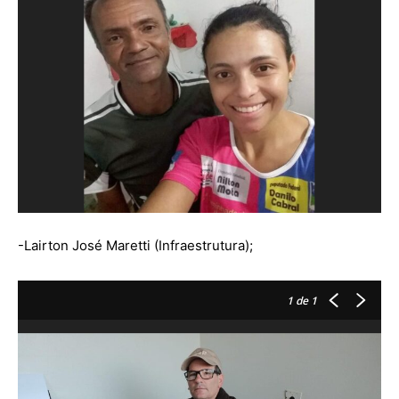
-Lairton José Maretti (Infraestrutura);
1
de 1