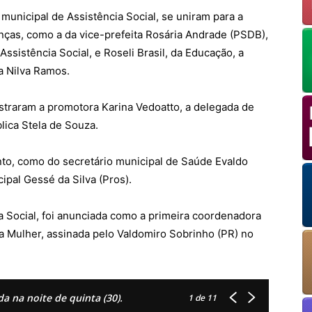
a municipal de Assistência Social, se uniram para a
nças, como a da vice-prefeita Rosária Andrade (PSDB),
Assistência Social, e Roseli Brasil, da Educação, a
a Nilva Ramos.
OK
straram a promotora Karina Vedoatto, a delegada de
blica Stela de Souza.
European Commission | Cookies Policy
nto, como do secretário municipal de Saúde Evaldo
ipal Gessé da Silva (Pros).
a Social, foi anunciada como a primeira coordenadora
a Mulher, assinada pelo Valdomiro Sobrinho (PR) no
powered by
WPCookiePro
a na noite de quinta (30).
1
de 11