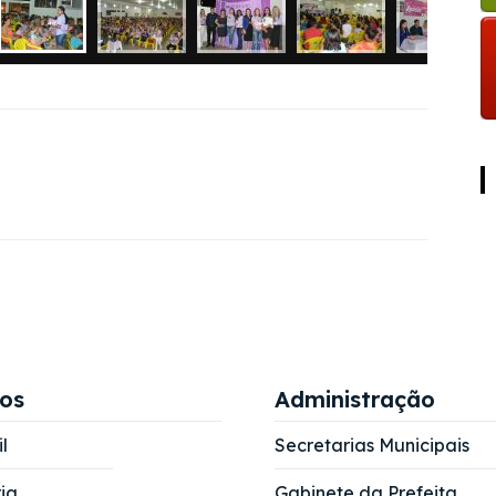
ços
Administração
l
Secretarias Municipais
ia
Gabinete da Prefeita