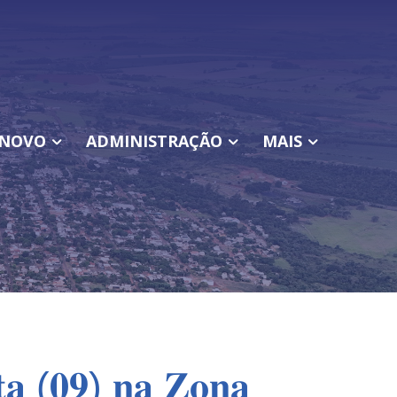
NOVO
ADMINISTRAÇÃO
MAIS
𝐱𝐭𝐚 (𝟎𝟗) 𝐧𝐚 𝐙𝐨𝐧𝐚