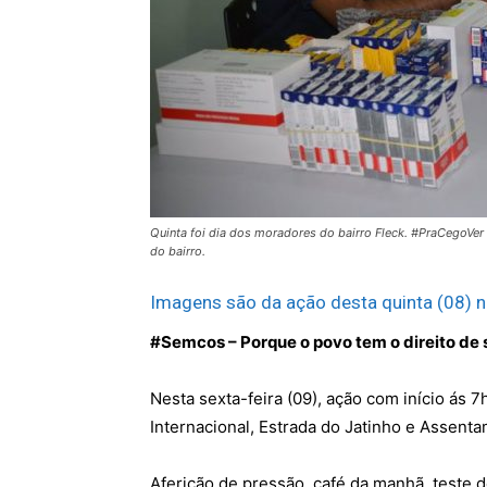
Quinta foi dia dos moradores do bairro Fleck. #PraCegoVe
do bairro.
Imagens são da ação desta quinta (08) n
#Semcos – Porque o povo tem o direito de 
Nesta sexta-feira (09), ação com início ás 
Internacional, Estrada do Jatinho e Assen
Aferição de pressão, café da manhã, teste 