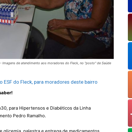
r - Imagens de atendimento aos moradores do Fleck, no "posto" de Saúde
o ESF do Fleck, para moradores deste bairro
saber!
7h30, para Hipertensos e Diabéticos da Linha
tamento Pedro Ramalho.
de glicemia, palestra e entrega de medicamentos