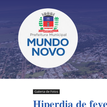
Galeria de Fotos
𝐇𝐢𝐩𝐞𝐫𝐝𝐢𝐚 𝐝𝐞 𝐟𝐞𝐯