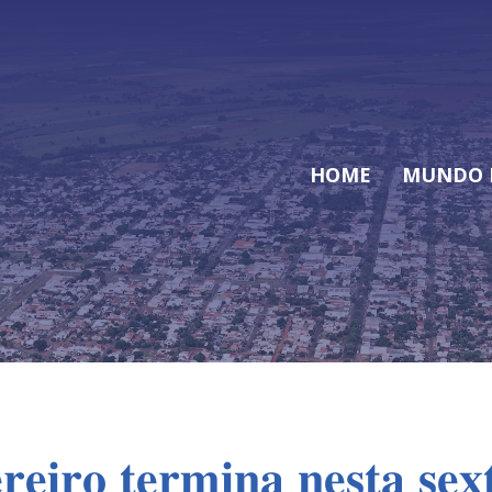
HOME
MUNDO 
𝐫𝐞𝐢𝐫𝐨 𝐭𝐞𝐫𝐦𝐢𝐧𝐚 𝐧𝐞𝐬𝐭𝐚 𝐬𝐞