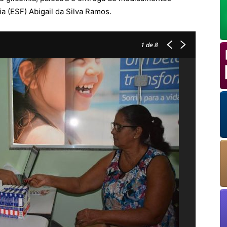
a (ESF) Abigail da Silva Ramos.
OK
1
de 8
European Commission | Cookies Policy
powered by
WPCookiePro