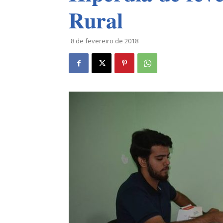
𝐑𝐮𝐫𝐚𝐥
8 de fevereiro de 2018