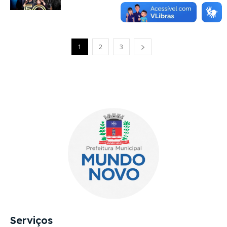
European Commission |
Cookies Policy
1
2
3
powered by
WPCookiePro
Serviços