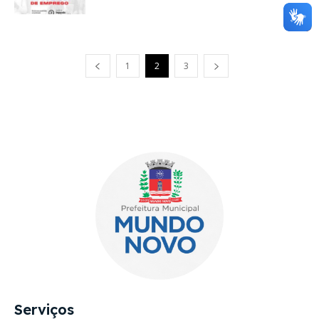
European Commission |
Cookies Policy
1
2
3
powered by
WPCookiePro
Serviços