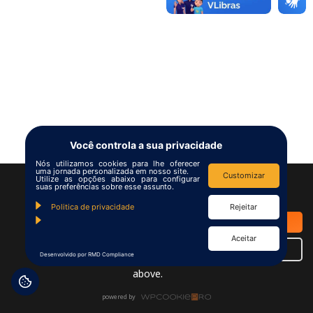
European Commission |
Cookies Policy
Você controla a sua privacidade
powered by
WPCookiePro
Nós utilizamos cookies para lhe oferecer
uma jornada personalizada em nosso site.
Customizar
Utilize as opções abaixo para configurar
We use
cookies
to improve your
suas preferências sobre esse assunto.
navigation experience and
Politica de privacidade
Rejeitar
provide additional functionality.
OK
By closing this banner or
Aceitar
continuing to browse otherwise,
Details
Desenvolvido por RMD Compliance
you consent to the statement
above.
powered by
WPCookiePro