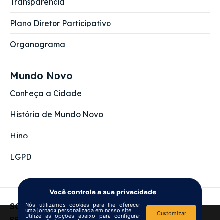
Transparência
Plano Diretor Participativo
Organograma
Mundo Novo
Conheça a Cidade
História de Mundo Novo
Hino
LGPD
Você controla a sua privacidade
SOBRE NÓS
Nós utilizamos cookies para lhe oferecer
uma jornada personalizada em nosso site.
Customizar
Utilize as opções abaixo para configurar
We use
cookies
to improve your
PREFEITURA MUNICIPAL DE MUNDO NOVO