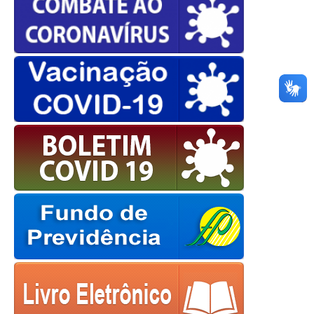
OK
European Commission |
Cookies Policy
powered by
WPCookiePro