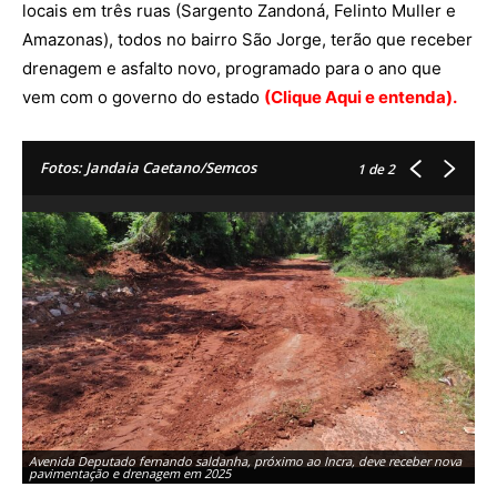
locais em três ruas (Sargento Zandoná, Felinto Muller e
Amazonas), todos no bairro São Jorge, terão que receber
drenagem e asfalto novo, programado para o ano que
vem com o governo do estado
(Clique Aqui e entenda).
Fotos: Jandaia Caetano/Semcos
1
de 2
Avenida Deputado fernando saldanha, próximo ao Incra, deve receber nova
pavimentação e drenagem em 2025