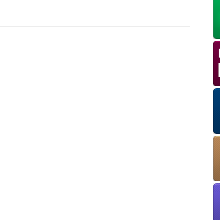
OK
European Commission | Cookies Policy
powered by
WPCookiePro