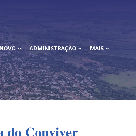
NOVO
ADMINISTRAÇÃO
MAIS
𝐚 𝐝𝐨 𝐂𝐨𝐧𝐯𝐢𝐯𝐞𝐫