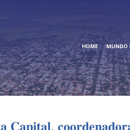
HOME
MUNDO 
 𝐂𝐚𝐩𝐢𝐭𝐚𝐥, 𝐜𝐨𝐨𝐫𝐝𝐞𝐧𝐚𝐝𝐨𝐫