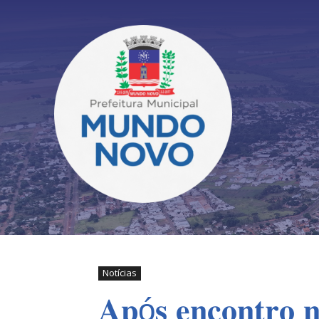
Notícias
𝐀𝐩ó𝐬 𝐞𝐧𝐜𝐨𝐧𝐭𝐫𝐨 𝐧